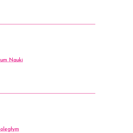
rum Nauki
noległym