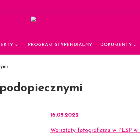
JEKTY
PROGRAM STYPENDIALNY
DOKUMENTY
nymi
 podopiecznymi
16.05.2022
Warsztaty fotograficzne w PLSP w 