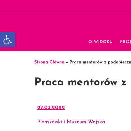
Skip to content
Otwórz pasek narzędzi
O WIDOKU
PRO
Strona Główna
»
Praca mentorów z podopiecz
Praca mentorów z
27.03.2022
Planszówki i Muzeum Wojska