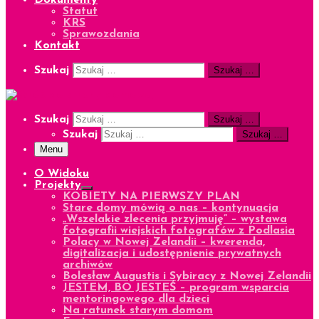
Dokumenty
Statut
KRS
Sprawozdania
Kontakt
Search
Szukaj
Szukaj …
Search
Szukaj
Szukaj …
Szukaj
Szukaj …
Menu
O Widoku
Projekty
KOBIETY NA PIERWSZY PLAN
Stare domy mówią o nas – kontynuacja
„Wszelakie zlecenia przyjmuję” – wystawa
fotografii wiejskich fotografów z Podlasia
Polacy w Nowej Zelandii – kwerenda,
digitalizacja i udostępnienie prywatnych
archiwów
Bolesław Augustis i Sybiracy z Nowej Zelandii
JESTEM, BO JESTEŚ – program wsparcia
mentoringowego dla dzieci
Na ratunek starym domom