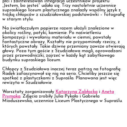
płci i zainteresowań integracja uczestników projektu
„Jestem, bo jesteś” udała się. Trzy nastoletnie uczennice
supraskiego liceum plastycznego znalazły wspólny język z
trójką chłopców z szudziałowskiej podstawówki – fotografię
w starym stylu.
Na światłoczułym papierze razem ułożyli znalezione w
okolicy rośliny, patyki, kamienie. Po naświetleniu
kompozycji i wywołaniu materiału w ciemni, powstały
fantastyczne obrazy. Kształty nie przypominały rzeczy, z
których powstały. Takie dziwne przemiany zawsze otwierają
głowy. Poza tym goście z Szudziałowa mogli, oprowadzani
przez przewodniczki, zajrzeć w każdy kąt zabytkowego
budynku supraskiego liceum.
Chłopcy z Szudziałowa inaczej teraz patrzą na fotografię.
Radek zafascynował się nią na serio. Chcieliby jeszcze się
spotkać z plastyczkami z Supraśla. Planowana jest więc
rewizyta w Szudziałowie.
Warsztaty zorganizowały
Katarzyna Zabłocka
i
Aneta
Prymaka
. Zdjęcia zrobiły Julia Pykało i Gabriela
Mioduszewska, uczennice Liceum Plastycznego w Supraślu.