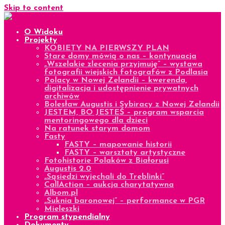
Skip to content
O Widoku
Projekty
KOBIETY NA PIERWSZY PLAN
Stare domy mówią o nas – kontynuacja
„Wszelakie zlecenia przyjmuję” – wystawa
fotografii wiejskich fotografów z Podlasia
Polacy w Nowej Zelandii – kwerenda,
digitalizacja i udostępnienie prywatnych
archiwów
Bolesław Augustis i Sybiracy z Nowej Zelandii
JESTEM, BO JESTEŚ – program wsparcia
mentoringowego dla dzieci
Na ratunek starym domom
Fasty
FASTY – mapowanie historii
FASTY – warsztaty artystyczne
Fotohistorie Polaków z Białorusi
Augustis 2.0
„Sąsiedzi wyjechali do Treblinki”
CallAction – aukcja charytatywna
Albom.pl
„Suknia baronowej” – performance w PGR
Mieleszki
Program stypendialny