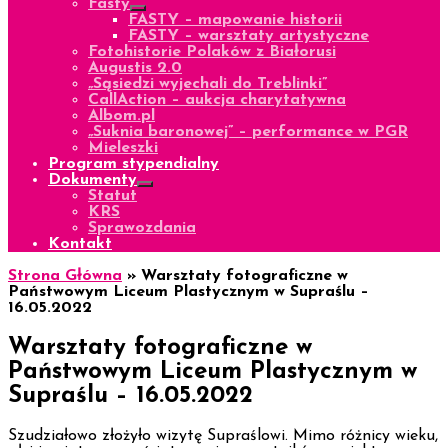
Fasty
FASTY – mapowanie historii
FASTY – warsztaty artystyczne
Fotohistorie Polaków z Białorusi
Augustis 2.0
„Sąsiedzi wyjechali do Treblinki”
CallAction – aukcja charytatywna
Albom.pl
„Suknia baronowej” – performance w PGR
Mieleszki
Program stypendialny
Dokumenty
Statut
KRS
Sprawozdania
Kontakt
Strona Główna
»
Warsztaty fotograficzne w
Państwowym Liceum Plastycznym w Supraślu –
16.05.2022
Warsztaty fotograficzne w
Państwowym Liceum Plastycznym w
Supraślu – 16.05.2022
Szudziałowo złożyło wizytę Supraślowi. Mimo różnicy wieku,