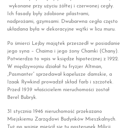
wykonane przy użyciu żółtej i czerwonej cegły.
Ich fasady były zdobione pilastrami,
nadprożami, gzymsami. Dwubarwna cegła często
układana była w dekoracyjne wątki w licu muru.
Po śmierci Lejby majątek przeszedł w posiadanie
jego syna – Chaima i jego żony Chamki (Chany).
Potwierdza to wpis w księdze hipotecznej z 1922.
W międzywojniu działał tu fryzjer Altman,
„Pasmanter” sprzedawał kapelusze damskie, a
Izaak Rywkind prowadził skład farb i szczotek.
Przed 1939 właścicielem nieruchomości został
Berel Bubryk.
31 stycznia 1946 nieruchomość przekazano
Miejskiemu Zarządowi Budynków Mieszkalnych.
Tuż po wojnie mieścił się tu posterunek Milicji