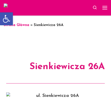
Skip to content
Search
Otwórz pasek narzędzi
Strona Główna
»
Sienkiewicza 26A
Sienkiewicza 26A