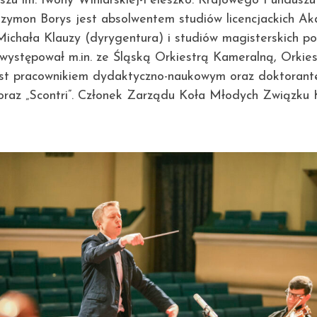
zu im. Iwony Winiarskiej-Feleszko. Krajowego Funduszu
zymon Borys jest absolwentem studiów licencjackich Ak
chała Klauzy (dyrygentura) i studiów magisterskich pod
 występował m.in. ze Śląską Orkiestrą Kameralną, Orkies
t pracownikiem dydaktyczno-naukowym oraz doktorantem
oraz „Scontri”. Członek Zarządu Koła Młodych Związku 