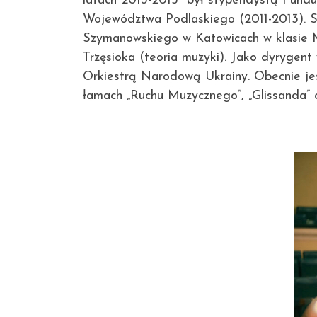
latach 2013-2015 był stypendystą Fundus
Województwa Podlaskiego (2011-2013). S
Szymanowskiego w Katowicach w klasie Mi
Trzęsioka (teoria muzyki). Jako dyrygent
Orkiestrą Narodową Ukrainy. Obecnie jes
łamach „Ruchu Muzycznego”, „Glissanda” 