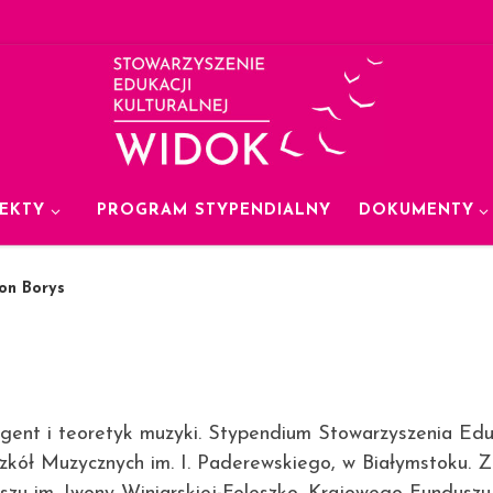
EKTY
PROGRAM STYPENDIALNY
DOKUMENTY
on Borys
ygent i teoretyk muzyki. Stypendium Stowarzyszenia Ed
Szkół Muzycznych im. I. Paderewskiego, w Białymstoku