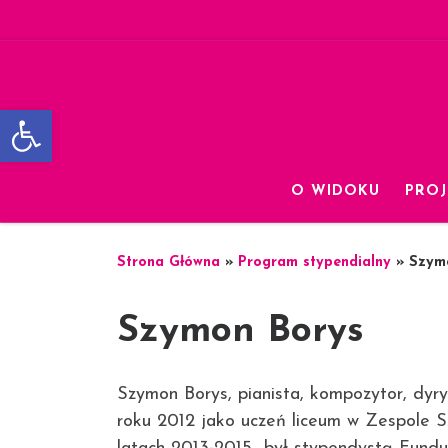
Skip to content
Otwórz pasek narzędzi
O WIDOKU
PROJ
Strona Główna
»
Program stypendialny
»
Szym
Szymon Borys
Szymon Borys, pianista, kompozytor, dyr
roku 2012 jako uczeń liceum w Zespole 