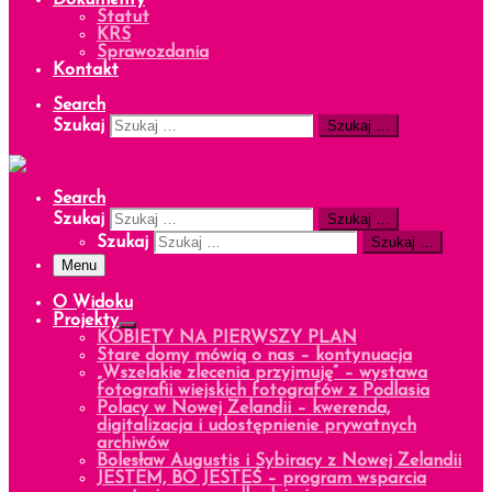
Dokumenty
Statut
KRS
Sprawozdania
Kontakt
Search
Szukaj
Szukaj …
Search
Szukaj
Szukaj …
Szukaj
Szukaj …
Menu
O Widoku
Projekty
KOBIETY NA PIERWSZY PLAN
Stare domy mówią o nas – kontynuacja
„Wszelakie zlecenia przyjmuję” – wystawa
fotografii wiejskich fotografów z Podlasia
Polacy w Nowej Zelandii – kwerenda,
digitalizacja i udostępnienie prywatnych
archiwów
Bolesław Augustis i Sybiracy z Nowej Zelandii
JESTEM, BO JESTEŚ – program wsparcia