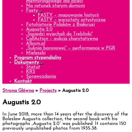
mentoringowego dla dzieci
Na ratunek starym domom
Fasty
FASTY – mapowanie historii
FASTY – warsztaty artystyczne
Fotohistorie Polaków z Białorusi
Augustis 2.0
„Sąsiedzi wyjechali do Treblinki”
CallAction – aukcja charytatywna
Albom.pl
„Suknia baronowej” – performance w PGR
Mieleszki
Program stypendialny
Dokumenty
Statut
KRS
Sprawozdania
Kontakt
Strona Główna
»
Projects
»
Augustis 2.0
Augustis 2.0
In June 2018, more than 14 years after the discovery of the
Boleslaw Augustis collection, the second book with his
photographs „Augustis 2.0” was published. It contains 150
previously unpublished photos from 1935-38.