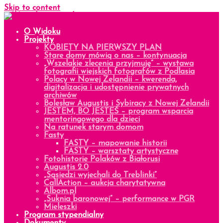
Skip to content
O Widoku
Projekty
KOBIETY NA PIERWSZY PLAN
Stare domy mówią o nas – kontynuacja
„Wszelakie zlecenia przyjmuję” – wystawa
fotografii wiejskich fotografów z Podlasia
Polacy w Nowej Zelandii – kwerenda,
digitalizacja i udostępnienie prywatnych
archiwów
Bolesław Augustis i Sybiracy z Nowej Zelandii
JESTEM, BO JESTEŚ – program wsparcia
mentoringowego dla dzieci
Na ratunek starym domom
Fasty
FASTY – mapowanie historii
FASTY – warsztaty artystyczne
Fotohistorie Polaków z Białorusi
Augustis 2.0
„Sąsiedzi wyjechali do Treblinki”
CallAction – aukcja charytatywna
Albom.pl
„Suknia baronowej” – performance w PGR
Mieleszki
Program stypendialny